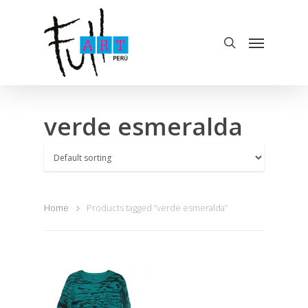
verde esmeralda
Home
Products tagged “verde esmeralda”