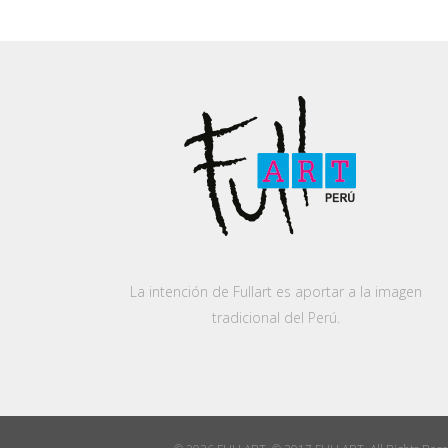
La intención de Fullart es aportar a la imagen
tradicional del Perú.