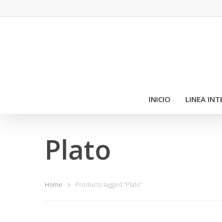
INICIO
LINEA IN
Plato
Home
Products tagged “Plato”