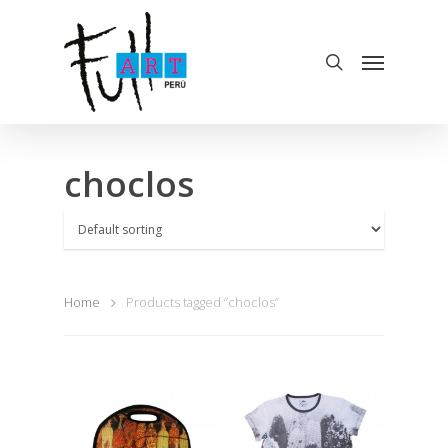
choclos
Home
Products tagged “choclos”