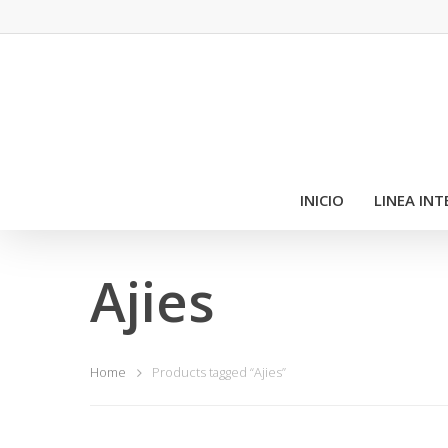
INICIO
LINEA IN
Ajies
Home
Products tagged “Ajies”